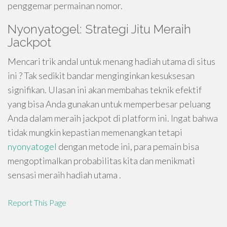
penggemar permainan nomor.
Nyonyatogel: Strategi Jitu Meraih
Jackpot
Mencari trik andal untuk menang hadiah utama di situs
ini ? Tak sedikit bandar menginginkan kesuksesan
signifikan. Ulasan ini akan membahas teknik efektif
yang bisa Anda gunakan untuk memperbesar peluang
Anda dalam meraih jackpot di platform ini. Ingat bahwa
tidak mungkin kepastian memenangkan tetapi
nyonyatogel
dengan metode ini, para pemain bisa
mengoptimalkan probabilitas kita dan menikmati
sensasi meraih hadiah utama .
Report This Page