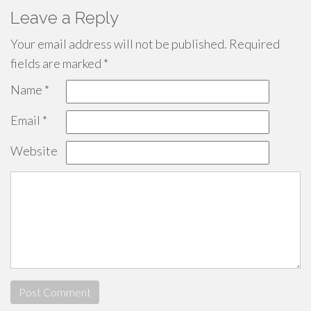
Leave a Reply
Your email address will not be published.
Required
fields are marked
*
Name
*
Email
*
Website